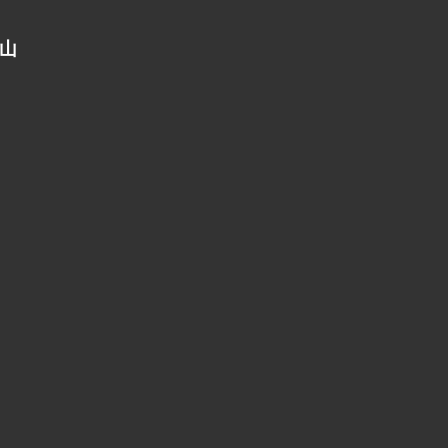
山
团
山
们