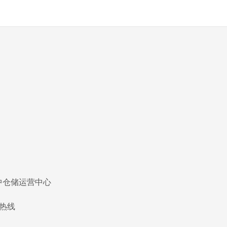
中仓储运营中心
务热线